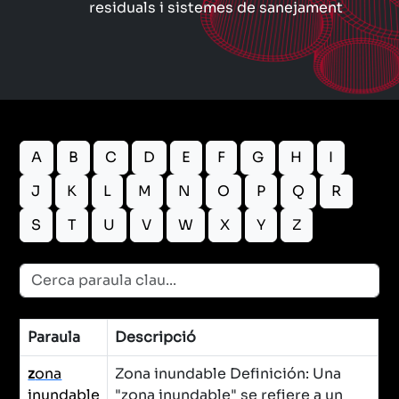
residuals i sistemes de sanejament
A
B
C
D
E
F
G
H
I
J
K
L
M
N
O
P
Q
R
S
T
U
V
W
X
Y
Z
Paraula
Descripció
z
ona
Zona inundable Definición: Una
inundable
"zona inundable" se refiere a un