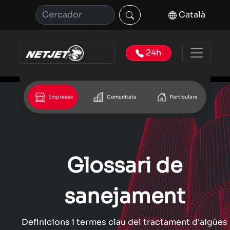
Català
24h
Empreses
Comunitats
Particulars
Glossari de
sanejament
Definicions i termes clau del tractament d'aigües