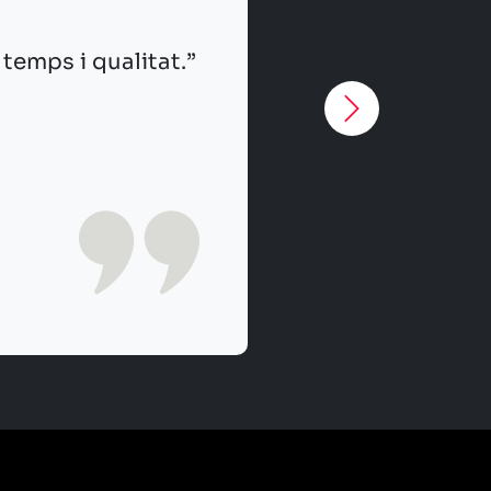
 són ràpids i saben el que es fan.”
ORIA VALLS