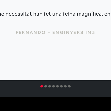
“La meva experiència ha estat genial,
OLGA - GEST