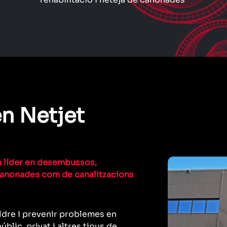
en Netjet
a líder en desembussos,
e canonades com de canalitzacions
dre i prevenir problemes en
lic, privat i altres tipus de