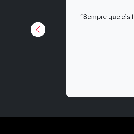
 feina magnífica, en temps i qualitat.”
GINYERS IM3