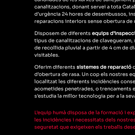
canalitzacions, donant servei a tota Cata
d’urgència 24 hores de desembussos, ins
reparacions interiors sense obertura de 
Disposem de diferents
equips d’inspecc
tipus de canalitzacions de clavegueram, 
de recollida pluvial a partir de 4 cm de d
visitables.
Oferim diferents
sistemes de reparació
d
d’obertura de rasa. Un cop els nostres e
localitzat les diferents incidències con
acometides penetrades, o trencaments en
s’estudia la millor tecnologia per a la sev
L’equip humà disposa de la formació i ex
les incidències i necessitats dels nostr
seguretat que exigeixen els treballs des