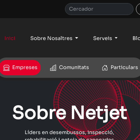
Inici
Sobre Nosaltres
Serveis
Bl
Empreses
Comunitats
Particulars
Sobre Netjet
Líders en desembussos, inspecció,
rehabilitació i neteja de canonades