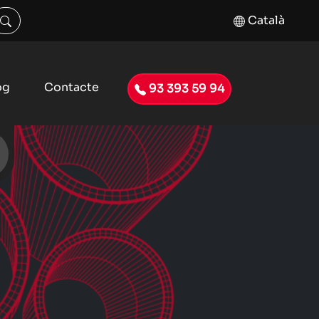
Català
og
Contacte
93 393 59 94