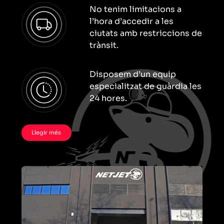
No tenim limitacions a
l’hora d’accedir a les
ciutats amb restriccions de
trànsit.
Disposem d’un equip
especialitzat de guàrdia les
24 hores.
Llegir més