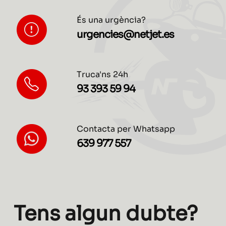
És una urgència?
urgencies@netjet.es
Truca'ns 24h
93 393 59 94
Contacta per Whatsapp
639 977 557
Tens algun dubte?